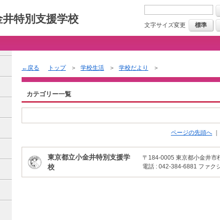
金井特別支援学校
文字サイズ変更
標準
戻る
トップ
学校生活
学校だより
カテゴリー一覧
ページの先頭へ
東京都立小金井特別支援学
〒184-0005
東京都小金井市桜
校
電話 : 042-384-6881
ファクシミ